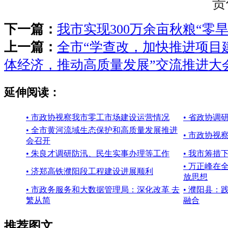
责
下一篇：
我市实现300万余亩秋粮“零旱
上一篇：
全市“学查改，加快推进项目
体经济，推动高质量发展”交流推进大
延伸阅读：
• 市政协视察我市零工市场建设运营情况
• 省政协调
• 全市黄河流域生态保护和高质量发展推进
• 市政协视
会召开
• 朱良才调研防汛、民生实事办理等工作
• 我市筹措
• 万正峰在
• 济郑高铁濮阳段工程建设进展顺利
放思想
• 市政务服务和大数据管理局：深化改革 去
• 濮阳县：
繁从简
融合
推荐图文