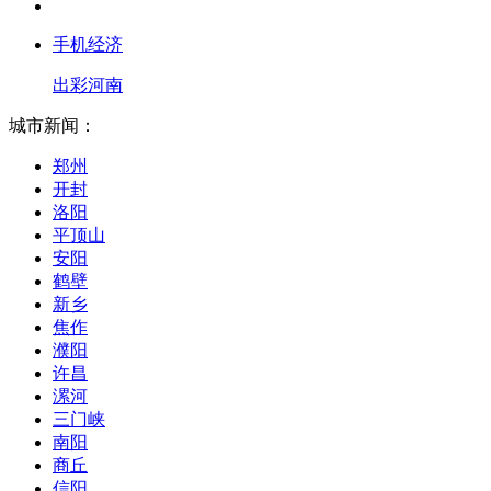
手机经济
出彩河南
城市新闻：
郑州
开封
洛阳
平顶山
安阳
鹤壁
新乡
焦作
濮阳
许昌
漯河
三门峡
南阳
商丘
信阳