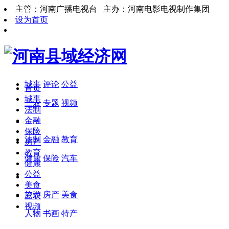
主管：河南广播电视台 主办：河南电影电视制作集团
设为首页
城事
评论
公益
首页
城事
三农
专题
视频
法制
金融
保险
法制
金融
教育
房产
教育
健康
保险
汽车
健康
公益
美食
旅游
房产
美食
三农
视频
人物
书画
特产