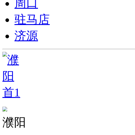
周口
驻马店
济源
濮阳