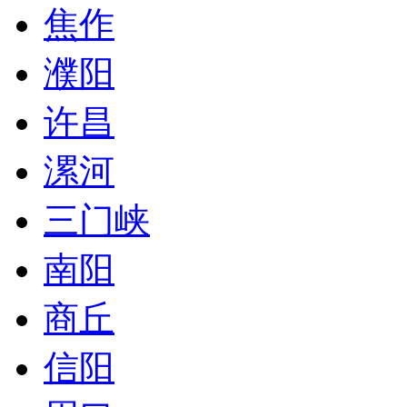
焦作
濮阳
许昌
漯河
三门峡
南阳
商丘
信阳