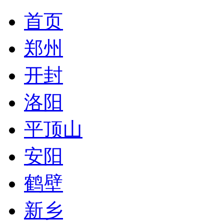
首页
郑州
开封
洛阳
平顶山
安阳
鹤壁
新乡