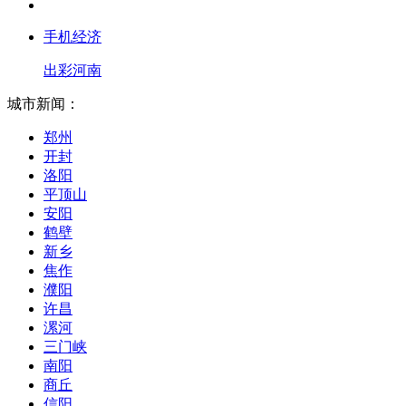
手机经济
出彩河南
城市新闻：
郑州
开封
洛阳
平顶山
安阳
鹤壁
新乡
焦作
濮阳
许昌
漯河
三门峡
南阳
商丘
信阳