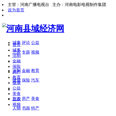
主管：河南广播电视台 主办：河南电影电视制作集团
设为首页
城事
评论
公益
首页
城事
三农
专题
视频
法制
金融
保险
法制
金融
教育
房产
教育
健康
保险
汽车
健康
公益
美食
旅游
房产
美食
三农
视频
人物
书画
特产