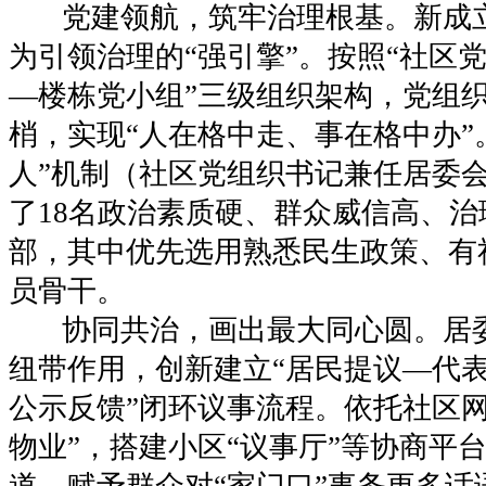
党建领航，筑牢治理根基。新成
为引领治理的“强引擎”。按照“社区
—楼栋党小组”三级组织架构，党组
梢，实现“人在格中走、事在格中办”
人”机制（社区党组织书记兼任居委
了18名政治素质硬、群众威信高、
部，其中优先选用熟悉民生政策、有
员骨干。
协同共治，画出最大同心圆。居
纽带作用，创新建立“居民提议—代
公示反馈”闭环议事流程。依托社区网
物业”，搭建小区“议事厅”等协商平
道，赋予群众对“家门口”事务更多话