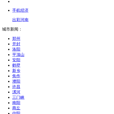
手机经济
出彩河南
城市新闻：
郑州
开封
洛阳
平顶山
安阳
鹤壁
新乡
焦作
濮阳
许昌
漯河
三门峡
南阳
商丘
信阳