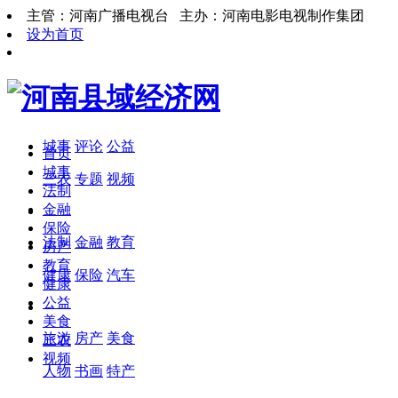
主管：河南广播电视台 主办：河南电影电视制作集团
设为首页
城事
评论
公益
首页
城事
三农
专题
视频
法制
金融
保险
法制
金融
教育
房产
教育
健康
保险
汽车
健康
公益
美食
旅游
房产
美食
三农
视频
人物
书画
特产